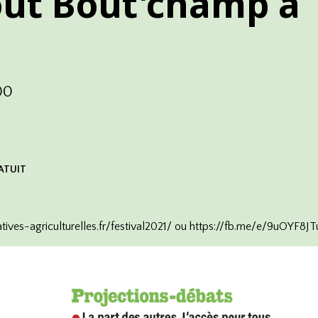
tout Bout'champ à
00
ATUIT
atives-agriculturelles.fr/festival2021/
ou
https://fb.me/e/9uOYF8JT