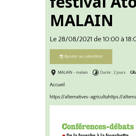
festival A
MALAIN
Le 28/08/2021
de 10:00
à 18:
Ajouter au calendrier
MALAIN - malain
Durée : 2 jours
GR
Accuei
l
https://alternatives-agricultuhttps://altern