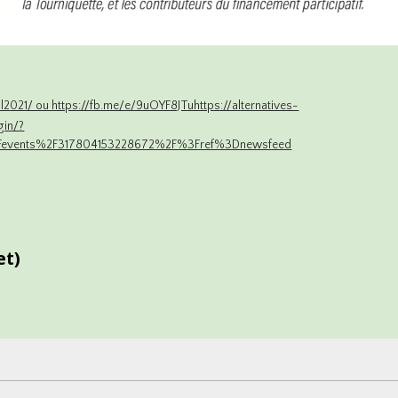
ival2021/ ou https://fb.me/e/9uOYF8JTuhttps://alternatives-
gin/?
Fevents%2F317804153228672%2F%3Fref%3Dnewsfeed
et)